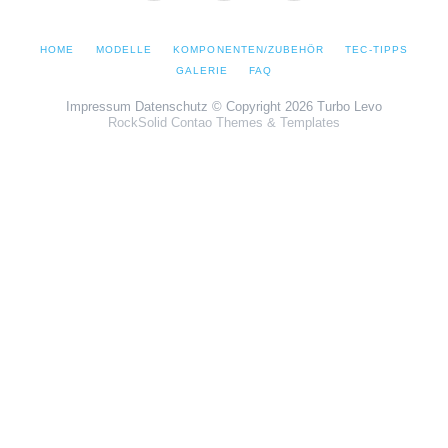
Facebook
Instagram
YouTube
NAVIGATION
HOME
MODELLE
KOMPONENTEN/ZUBEHÖR
TEC-TIPPS
ÜBERSPRINGEN
GALERIE
FAQ
Impressum
Datenschutz
© Copyright 2026 Turbo Levo
RockSolid Contao Themes & Templates