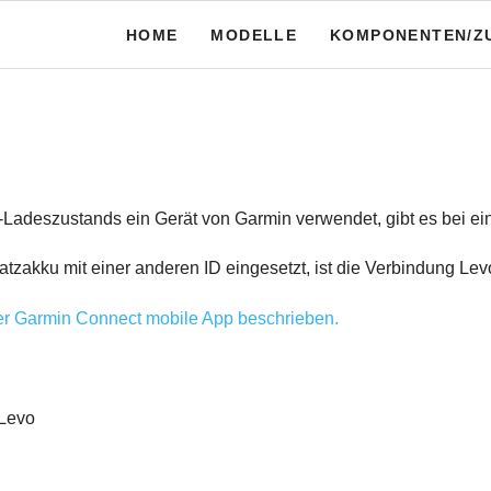
HOME
MODELLE
KOMPONENTEN/Z
Turbo Vado SL 4.0 - Test
Pedal Mallet 2
Schuhe Specialized 2F
Giro Terraduro
Schutzbleche für die 
-Ladeszustands ein Gerät von Garmin verwendet, gibt es bei 
Schutzbleche für die 
satzakku mit einer anderen ID eingesetzt, ist die Verbindung L
Garmin Forerunner 94
er Garmin Connect mobile App beschrieben.
Lenz Heatsocks 4.0
 Levo