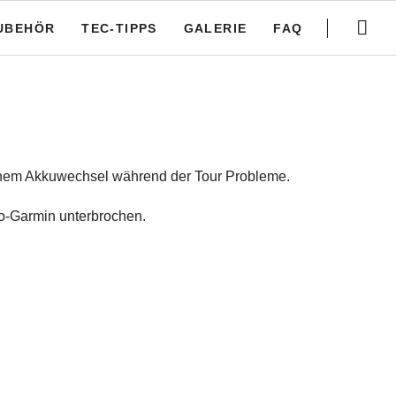
Navigation
überspringe
UBEHÖR
TEC-TIPPS
GALERIE
FAQ
Kabelgebundenes, demontierbares Licht am Levo/Ken
O Cliplite
Transport des Ersatz-Akkus bei Levo Gen2 2019-2021
Kopplung Turbo Levo-Garmin Edge
Turbo Levo Modelle
Kette schmieren
einem Akkuwechsel während der Tour Probleme.
Creo und Vado SL Modelle
Mission Control App
evo-Garmin unterbrochen.
5 mit Tourenplanung
Federelemente abstimmen
OTA-Update
Kabelgebundene Lichtmontage bei Turbo SL Modellen
Reichweite